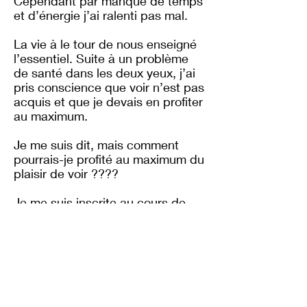
Cependant par manque de temps
et d’énergie j’ai ralenti pas mal.
La vie à le tour de nous enseigné
l’essentiel. Suite à un problème
de santé dans les deux yeux, j’ai
pris conscience que voir n’est pas
acquis et que je devais en profiter
au maximum.
Je me suis dit, mais comment
pourrais-je profité au maximum du
plaisir de voir ????
Je me suis inscrite au cours de
photo contemplative donné par
Michel Proulx et puis j’ai joint le
club de photo contemplatif ou j’y
ai rencontré une belle gang de
photographes. C’est dans cette
même période que Michel nous
parle de Lumière Abstraite!!