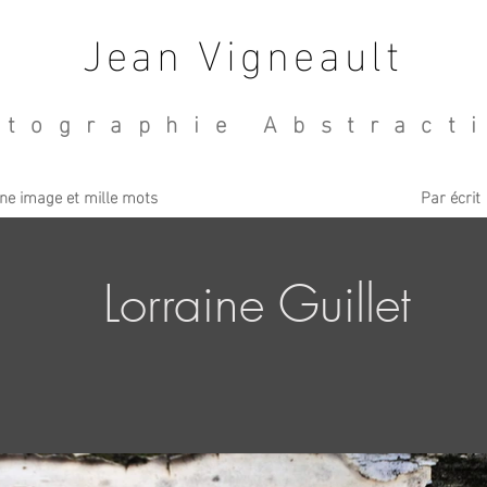
Jean Vigneault
otographie Abstract
ne image et mille mots
Par écrit
Lorraine Guillet