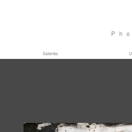
Ph
Galeries
U