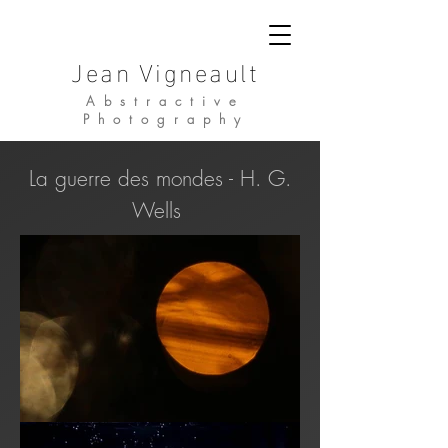
Jean Vigneault
Abstractive
Photography
La guerre des mondes - H. G.
Wells