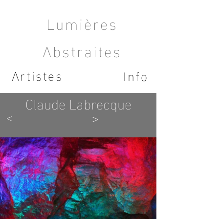
Lumières
Abstraites
Artistes
Info
Claude Labrecque
<
>